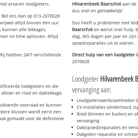
met ervaren loodgieters.
Hilvarenbeek Baarschot
aan de l
dus snel en gemakkelijk!
g? Bel ons dan op 013-2070028
 vrijwel altijd binnen één uur
Dus heeft u problemen met leid
 kunnen alle lekkages,
Baarschot
en wenst snel hulp, b
en no time oplossen. Altijd
dag, 365 dagen per jaar en zijn 
spoedreparaties uit te voeren.
Wij hebben 24/7 verschillende
Direct hulp van een loodgieter 
2070028
Loodgieter
Hilvarenbeek B
lificeerde loodgieters en die
vervanging van:
afvoer en riool en daklekkage.
Loodgieterswerkzaamheden (w
 voldoende voorraad en kunnen
CV installaties (onderhoud, (
otere klussen wordt eerst een
Riool (binnen en buiten) en a
aak gemaakt voor de definitieve
vervanging
Dak(spoed)reparaties en verv
Dakgoten reparatie en scho