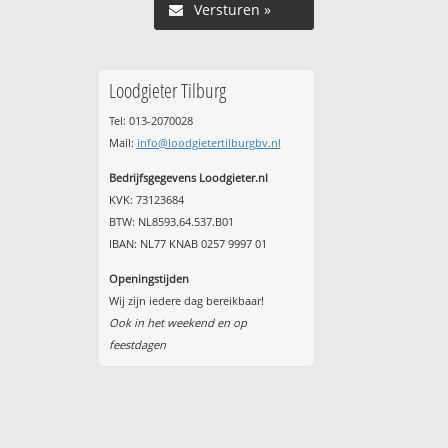
Versturen »
Loodgieter Tilburg
Tel: 013-2070028
Mail:
info@loodgietertilburgbv.nl
Bedrijfsgegevens Loodgieter.nl
KVK: 73123684
BTW: NL8593.64.537.B01
IBAN: NL77 KNAB 0257 9997 01
Openingstijden
Wij zijn iedere dag bereikbaar!
Ook in het weekend en op
feestdagen