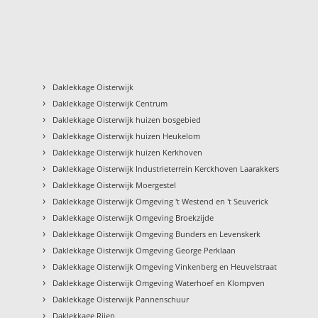
›
Daklekkage Oisterwijk
›
Daklekkage Oisterwijk Centrum
›
Daklekkage Oisterwijk huizen bosgebied
›
Daklekkage Oisterwijk huizen Heukelom
›
Daklekkage Oisterwijk huizen Kerkhoven
›
Daklekkage Oisterwijk Industrieterrein Kerckhoven Laarakkers
›
Daklekkage Oisterwijk Moergestel
›
Daklekkage Oisterwijk Omgeving 't Westend en 't Seuverick
›
Daklekkage Oisterwijk Omgeving Broekzijde
›
Daklekkage Oisterwijk Omgeving Bunders en Levenskerk
›
Daklekkage Oisterwijk Omgeving George Perklaan
›
Daklekkage Oisterwijk Omgeving Vinkenberg en Heuvelstraat
›
Daklekkage Oisterwijk Omgeving Waterhoef en Klompven
›
Daklekkage Oisterwijk Pannenschuur
›
Daklekkage Rijen