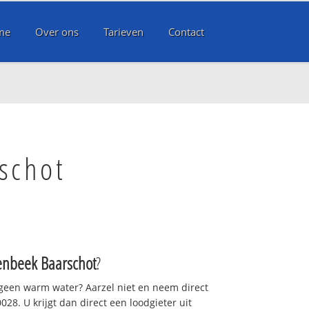
me
Over ons
Tarieven
Contact
schot
enbeek Baarschot
?
 geen warm water? Aarzel niet en neem direct
28. U krijgt dan direct een loodgieter uit