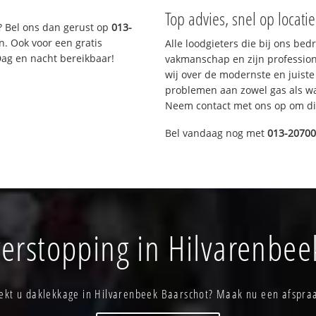
Top advies, snel op locati
? Bel ons dan gerust op
013-
n. Ook voor een gratis
Alle loodgieters die bij ons be
Dag en nacht bereikbaar!
vakmanschap en zijn profession
wij over de modernste en juist
problemen aan zowel gas als wat
Neem contact met ons op om di
Bel vandaag nog met
013-2070
verstopping in Hilvarenbee
ekt u daklekkage in Hilvarenbeek Baarschot? Maak nu een afspra