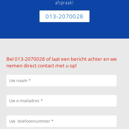
afspraak!
013-2070028
Bel 013-2070028 of laat een bericht achter en we
nemen direct contact met u op!