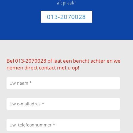
afspraak!
013-2070028
Bel 013-2070028 of laat een bericht achter en we
nemen direct contact met u op!